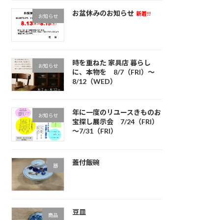
お盆休みのお知らせ
新着!!
お知らせ
時を重ねた 家具店 暮らし
お知らせ
に、本物を 8/7（FRI）～
8/12（WED）
年に一度のリユースきものお
お知らせ
宝探し展示会 7/24（FRI）
～7/31（FRI）
蓋付飯碗
器
豆皿
商品