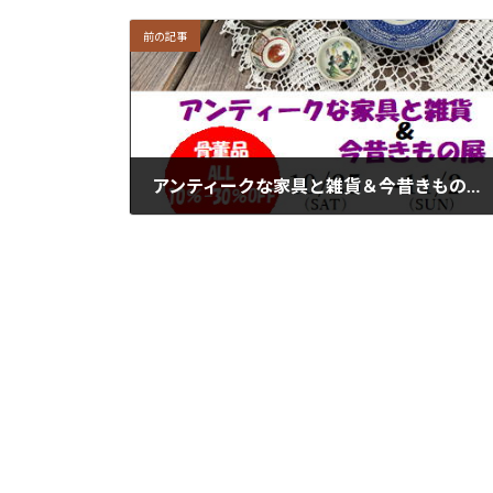
前の記事
アンティークな家具と雑貨＆今昔きもの展〈10/25（sat）～11／2(sun)〉
2025年10月24日