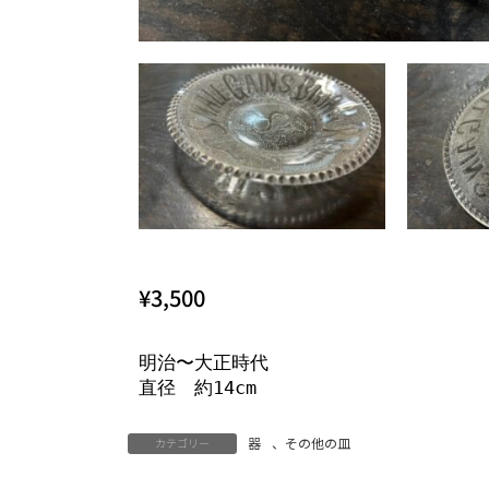
¥3,500
明治〜大正時代

直径　約14cm
器
、
その他の皿
カテゴリー