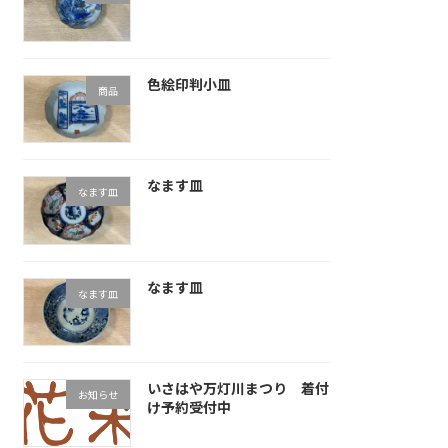
色絵印判小皿
商品
なます皿
なます皿
なます皿
なます皿
いさはや万灯川まつり 着付
お知らせ
け予約受付中